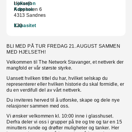
Lokasjon
Hjelseth
Adresse
Koppholen 6
4313 Sandnes
Kapasitet
120
BLI MED PÅ TUR FREDAG 21. AUGUST
SAMMEN
MED HJELSETH!
Velkommen til The Network Stavanger, et nettverk der
mangfold er vår største styrke.
Uansett hvilken tittel du har, hvilket selskap du
representerer eller hvilken historie du skal formidle, er
du en verdifull del av vårt nettverk.
Du inviteres herved til å utforske, skape og dele nye
relasjoner sammen med oss.
Vi ønsker velkommen kl. 10:00 inne i glasshuset.
Derfra deler vi oss i grupper på tre og tre og tar en 15
minutters runde og drøfter muligheter og tanker. Her